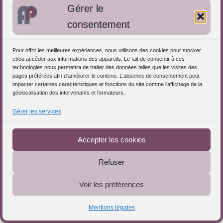
de groupe d'Analyse de Pratiques
Gérer le
Professionnelles
consentement
Sévremont
Animatrice de groupe d'analyse des pratiques professionnelles
et formatrice Snoezelen. Mon...
Pour offrir les meilleures expériences, nous utilisons des cookies pour stocker
et/ou accéder aux informations des appareils. Le fait de consentir à ces
Consulter la fiche
technologies nous permettra de traiter des données telles que les visites des
pages préférées afin d'améliorer le contenu. L'absence de consentement peut
impacter certaines caractéristiques et fonctions du site comme l'affichage de la
géolocalisation des intervenants et formateurs.
Gérer les services
Téléchargez le Guide
Emilie HAMON - Intervenante en
APP et formatrice - approche
Accepter les cookies
systémique
Angers
Refuser
Educatrice spécialisée et intervenante systémique, j'anime
des groupes d'analyse de la pra...
Voir les préférences
Consulter la fiche
Mentions légales