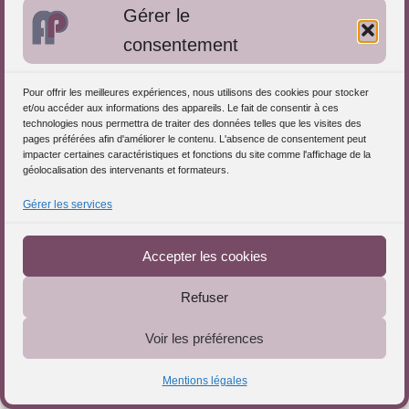
Gérer le
Frédérique CENNI, Docteur en
consentement
Sciences de l'éducation
Pour offrir les meilleures expériences, nous utilisons des cookies pour stocker
Bonzée
et/ou accéder aux informations des appareils. Le fait de consentir à ces
Formée à l’accompagnement professionnel à l’Université,
technologies nous permettra de traiter des données telles que les visites des
dans le sillage des travaux de Mic...
pages préférées afin d'améliorer le contenu. L'absence de consentement peut
impacter certaines caractéristiques et fonctions du site comme l'affichage de la
Consulter la fiche
géolocalisation des intervenants et formateurs.
Gérer les services
Téléchargez le Guide
Accepter les cookies
Christine MENGUS Consultante
Formatrice et Coach
Refuser
professionnel
Griesheim-sur-Souffel
Voir les préférences
Formatrice et Coach professionnel, Je propose des
interventions de : Formation continue :...
Mentions légales
Consulter la fiche