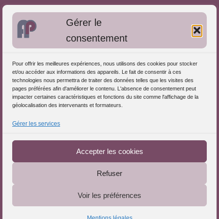
Bibliographie: Autres méthodes
Gérer le
Approches de l'Analyse des pratiques
consentement
Autres informations
Pour offrir les meilleures expériences, nous utilisons des cookies pour stocker
S'inscrire dans l'Annuaire
et/ou accéder aux informations des appareils. Le fait de consentir à ces
technologies nous permettra de traiter des données telles que les visites des
Publiez vos formations
pages préférées afin d'améliorer le contenu. L'absence de consentement peut
impacter certaines caractéristiques et fonctions du site comme l'affichage de la
Charte déontologique
géolocalisation des intervenants et formateurs.
Références d'intervention
Gérer les services
Téléchargez le Guide
Partenaires du Portail
Accepter les cookies
Refuser
Le Portail de l'Analyse des Pratiques © 2025 - Tous droits
Voir les préférences
réservés
Mentions légales