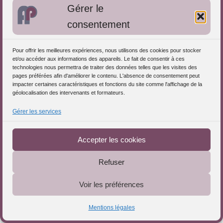
1
…
2
3
77
Suivant
Gérer le
consentement
Pour offrir les meilleures expériences, nous utilisons des cookies pour stocker
et/ou accéder aux informations des appareils. Le fait de consentir à ces
technologies nous permettra de traiter des données telles que les visites des
pages préférées afin d'améliorer le contenu. L'absence de consentement peut
impacter certaines caractéristiques et fonctions du site comme l'affichage de la
géolocalisation des intervenants et formateurs.
Gérer les services
Téléchargez le Guide
Ne ratez aucune info
Accepter les cookies
& ressource !
Refuser
Voir les préférences
Mentions légales