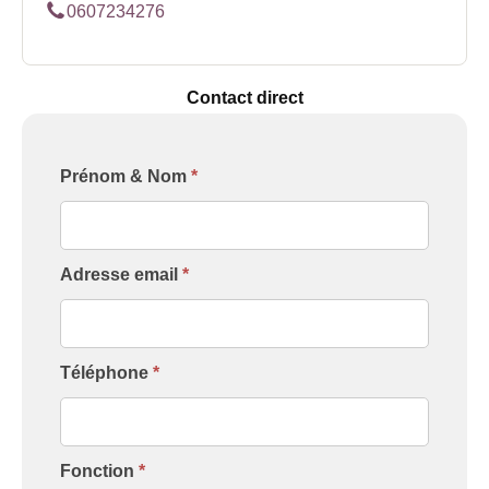
0607234276
Contact direct
Formulaire
Prénom & Nom
*
[Contact
Intervenant]
Adresse email
*
Téléphone
*
Fonction
*