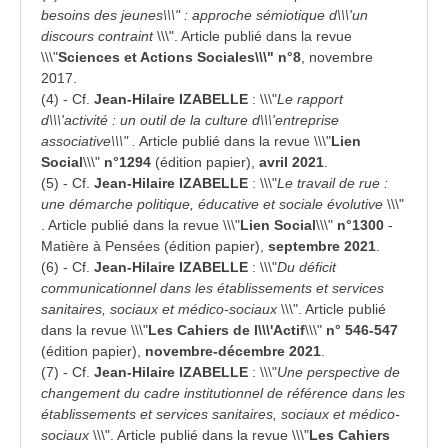
besoins des jeunes\\\" : approche sémiotique d\\\'un
discours contraint
\\\". Article publié dans la revue
\\\"
Sciences et Actions Sociales\\\" n°8
, novembre
2017.
(4) - Cf.
Jean-Hilaire IZABELLE
: \\\"
Le rapport
d\\\'activité : un outil de la culture d\\\'entreprise
associative\\\" .
Article publié dans la revue \\\"
Lien
Social
\\\"
n°1294
(édition papier),
avril 2021
.
(5) - Cf.
Jean-Hilaire IZABELLE
: \\\"
Le travail de rue :
une démarche politique, éducative et sociale évolutive
\\\"
. Article publié dans la revue \\\"
Lien Social
\\\"
n°1300
-
Matière à Pensées (édition papier),
septembre 2021
.
(6) - Cf.
Jean-Hilaire IZABELLE
: \\\"
Du déficit
communicationnel dans les établissements et services
sanitaires, sociaux et médico-sociaux
\\\". Article publié
dans la revue \\\"
Les Cahiers de l\\\'Actif
\\\"
n° 546-547
(édition papier),
novembre-décembre 2021
.
(7) - Cf.
Jean-Hilaire IZABELLE
: \\\"
Une perspective de
changement du cadre institutionnel de référence dans les
établissements et services sanitaires, sociaux et médico-
sociaux
\\\". Article publié dans la revue \\\"
Les Cahiers