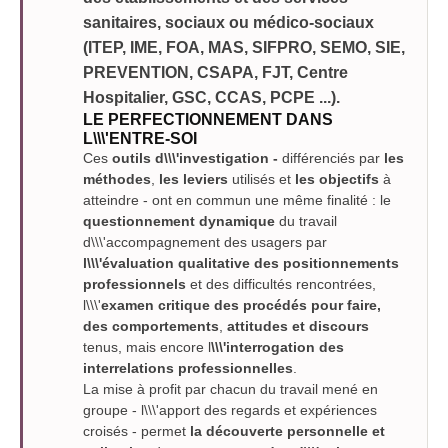
sanitaires, sociaux ou médico-sociaux
(ITEP, IME, FOA, MAS, SIFPRO, SEMO, SIE,
PREVENTION, CSAPA, FJT, Centre
Hospitalier, GSC, CCAS, PCPE ...).
LE PERFECTIONNEMENT DANS
L\\\'ENTRE-SOI
Ces
outils d\\\'investigation -
différenciés par
les
méthodes
,
les
leviers
utilisés et
les
objectifs
à
atteindre - ont en commun une même finalité : le
questionnement dynamique
du travail
d\\\'accompagnement des usagers par
l\\\'évaluation qualitative des positionnements
professionnels
et des difficultés rencontrées,
l\\\'
examen critique des procédés pour faire,
des comportements
,
attitudes et discours
tenus, mais encore l
\\\'interrogation des
interrelations professionnelles
.
La mise à profit par chacun du travail mené en
groupe - l\\\'apport des regards et expériences
croisés - permet
la découverte personnelle et