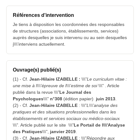
Références d'intervention
Je tiens à disposition les coordonnées des responsables
de structures (associations, établissements, services)
auprès desquelles je suis intervenu ou au sein desquelles
j\\\'interviens actuellement.
Ouvrage(s) publié(s)
(1) - Cf.
Jean-Hilaire IZABELLE :
\\\"
Le curriculum vitae :
une mise à l\\\'épreuve de l\\\'estime de soi
\\\" . Article
publié dans la revue \\\"
Le Journal des
Psychologues
\\\"
n°308
(édition papier)
juin 2013
.
(2) - Cf.
Jean-Hilaire IZABELLE
: \\\"
L\\\'analyse des
pratiques et des situations professionnelles dans les
établissements et services sociaux ou médico-sociau
x
\\\". Article publié sur le site \\\"
Le Portail de l\\\'Analyse
des Pratiques
\\\",
janvier 2019
.
(3) - Cf.
Jean-Hilaire IZABELLE
: \\\"
Répondre aux