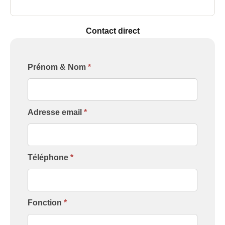
Contact direct
Formulaire
Prénom & Nom
*
[Contact
Intervenant]
Adresse email
*
Téléphone
*
Fonction
*