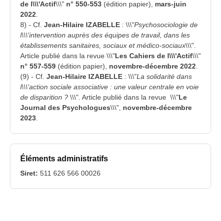
de l\\\'Actif
\\\"
n° 550-553
(édition papier),
mars-juin
2022
.
8) - Cf.
Jean-Hilaire IZABELLE
: \\\"
Psychosociologie de
l\\\'intervention auprès des équipes de travail, dans les
établissements sanitaires, sociaux et médico-sociaux
\\\".
Article publié dans la revue \\\"
Les Cahiers de l\\\'Actif
\\\"
n° 557-559
(édition papier),
novembre-décembre 2022
.
(9) - Cf.
Jean-Hilaire IZABELLE
: \\\"
La solidarité dans
l\\\'action sociale associative : une valeur centrale en voie
de disparition ?
\\\". Article publié dans la revue \\\"
Le
Journal des Psychologues
\\\",
novembre-décembre
2023
.
Éléments administratifs
Siret:
511 626 566 00026