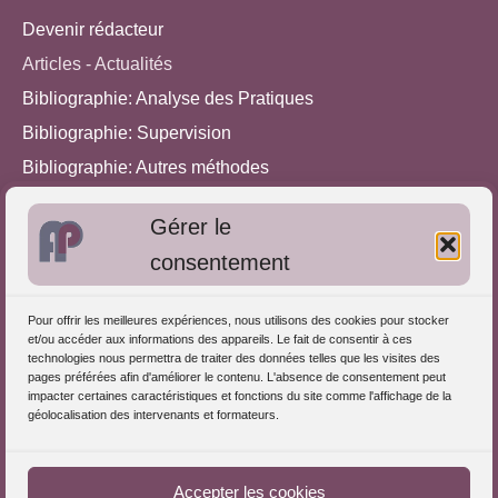
Devenir rédacteur
Articles - Actualités
Bibliographie: Analyse des Pratiques
Bibliographie: Supervision
Bibliographie: Autres méthodes
Approches de l'Analyse des pratiques
Gérer le
consentement
Autres informations
S'inscrire dans l'Annuaire
Pour offrir les meilleures expériences, nous utilisons des cookies pour stocker
et/ou accéder aux informations des appareils. Le fait de consentir à ces
Publiez vos formations
technologies nous permettra de traiter des données telles que les visites des
pages préférées afin d'améliorer le contenu. L'absence de consentement peut
Charte déontologique
impacter certaines caractéristiques et fonctions du site comme l'affichage de la
Références d'intervention
géolocalisation des intervenants et formateurs.
Partenaires du Portail
Accepter les cookies