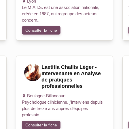
Lyon
Le M.A.I.S. est une association nationale,
créée en 1987, qui regroupe des acteurs
concern...
Consulter la fiche
Laetitia Challis Léger -
Intervenante en Analyse
de pratiques
professionnelles
Boulogne-Billancourt
Psychologue clinicienne, j’interviens depuis
plus de treize ans auprès d’équipes
professio...
Consulter la fiche