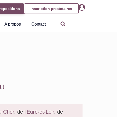
ropositions
Inscription prestataires
A propos
Contact
 !
du
Cher
, de l'
Eure-et-Loir
, de