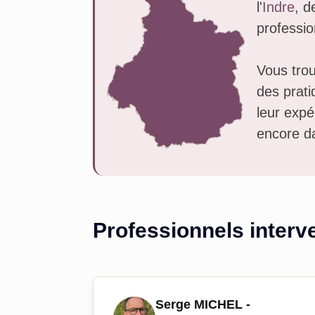
l'
Indre
, de
professio
Vous tro
des prati
leur expé
encore da
Professionnels interv
Serge MICHEL -