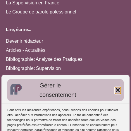
La Supervision en France
Le Groupe de parole pofessionnel
Lire, écrire...
Devenir rédacteur
Articles - Actualités
Bibliographie: Analyse des Pratiques
Bibliographie: Supervision
Bibliographie: Autres méthodes
Gérer le
Approches de l'Analyse des pratiques
consentement
Autres informations
Pour offrir les meilleures expériences, nous utilisons des cookies pour stocker
S'inscrire dans l'Annuaire
et/ou accéder aux informations des appareils. Le fait de consentir à ces
technologies nous permettra de traiter des données telles que les visites des
Publiez vos formations
pages préférées afin d'améliorer le contenu. L'absence de consentement peut
impacter certaines caractéristiques et fonctions du site comme l'affichage de la