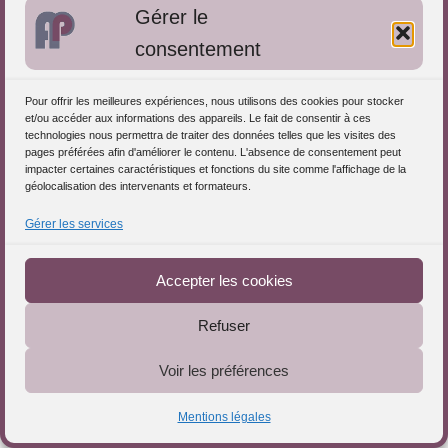
Gérer le
Paris
Psychanalyste membre FF2P et Intervenant
consentement
ifapsmssouffranceautravail.fr , Membre Réseau ...
Consulter la fiche
Pour offrir les meilleures expériences, nous utilisons des cookies pour stocker
et/ou accéder aux informations des appareils. Le fait de consentir à ces
technologies nous permettra de traiter des données telles que les visites des
pages préférées afin d'améliorer le contenu. L'absence de consentement peut
impacter certaines caractéristiques et fonctions du site comme l'affichage de la
géolocalisation des intervenants et formateurs.
Marie Pere -Analyse des pratiques
professionnelles-Formatrice
Gérer les services
Téléchargez le Guide
petite enfance-IDF
Vernon
Accepter les cookies
Formée en animation de groupes d'analyse des pratiques
professionnelles par Epsilon Mélia,...
Refuser
Consulter la fiche
Voir les préférences
Mentions légales
Hélène BONNET CHAMBON