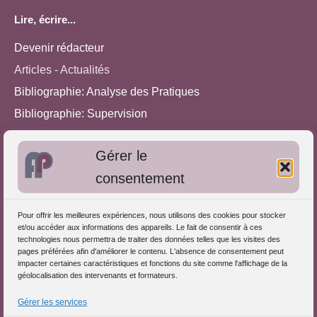
Lire, écrire...
Devenir rédacteur
Articles - Actualités
Bibliographie: Analyse des Pratiques
Bibliographie: Supervision
Bibliographie: Autres méthodes
Gérer le
Approches de l'Analyse des pratiques
consentement
Autres informations
Pour offrir les meilleures expériences, nous utilisons des cookies pour stocker
S'inscrire dans l'Annuaire
et/ou accéder aux informations des appareils. Le fait de consentir à ces
technologies nous permettra de traiter des données telles que les visites des
Publiez vos formations
pages préférées afin d'améliorer le contenu. L'absence de consentement peut
impacter certaines caractéristiques et fonctions du site comme l'affichage de la
Charte déontologique
géolocalisation des intervenants et formateurs.
Références d'intervention
Gérer les services
Partenaires du Portail