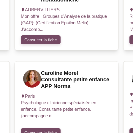
AUBERVILLIERS
e
Mon offre : Groupes d'Analyse de la pratique
R
(GAP): (Certification Epsilon Melia)
m
J’accomp...
l
Consulter la fiche
Caroline Morel
Consultante petite enfance
APP Norma
Paris
I
Psychologue clinicienne spécialisée en
P
enfance, Consultante petite enfance,
de
j'accompagne d...
Consulter la fiche