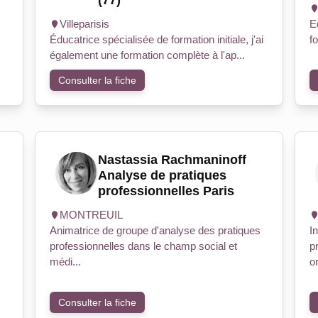
(77)
Villeparisis
E
Éducatrice spécialisée de formation initiale, j'ai
fo
également une formation complète à l'ap...
Consulter la fiche
Nastassia Rachmaninoff
,
Analyse de pratiques
professionnelles Paris
MONTREUIL
Animatrice de groupe d'analyse des pratiques
I
professionnelles dans le champ social et
p
médi...
or
Consulter la fiche