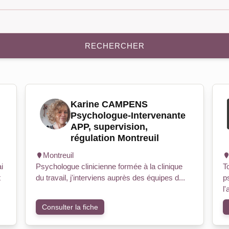
RECHERCHER
Karine CAMPENS
Psychologue-Intervenante
APP, supervision,
régulation Montreuil
Montreuil
i
Psychologue clinicienne formée à la clinique
T
t
du travail, j'interviens auprès des équipes d...
p
l'
Consulter la fiche