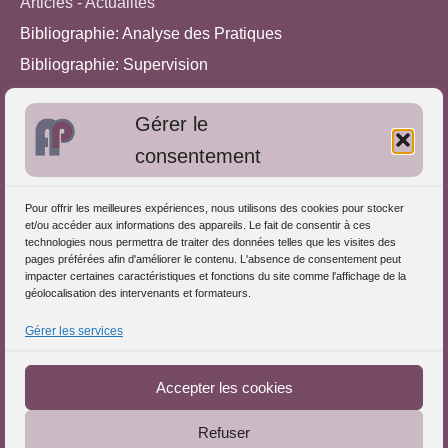
Articles - Actualités
Bibliographie: Analyse des Pratiques
Bibliographie: Supervision
Bibliographie: Autres méthodes
Gérer le
Approches de l'Analyse des pratiques
consentement
Autres informations
Pour offrir les meilleures expériences, nous utilisons des cookies pour stocker
S'inscrire dans l'Annuaire
et/ou accéder aux informations des appareils. Le fait de consentir à ces
technologies nous permettra de traiter des données telles que les visites des
Publiez vos formations
pages préférées afin d'améliorer le contenu. L'absence de consentement peut
impacter certaines caractéristiques et fonctions du site comme l'affichage de la
Charte déontologique
géolocalisation des intervenants et formateurs.
Références d'intervention
Gérer les services
Partenaires du Portail
Accepter les cookies
Refuser