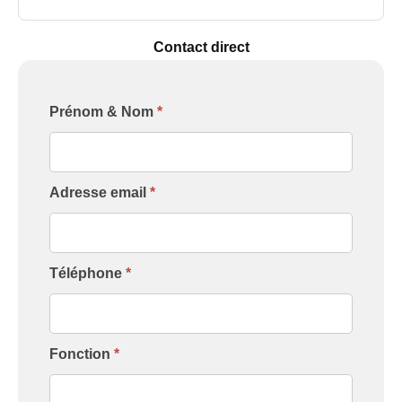
Contact direct
Formulaire
Prénom & Nom
*
[Contact
Intervenant]
Adresse email
*
Téléphone
*
Fonction
*