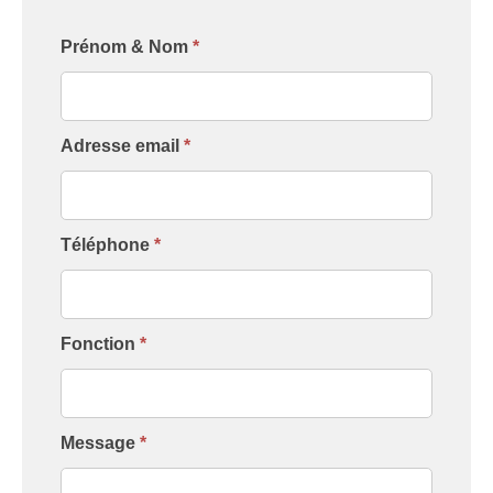
Formulaire
Prénom & Nom
*
[Contact
Intervenant]
Adresse email
*
Téléphone
*
Fonction
*
Message
*