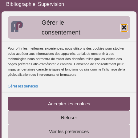
Bibliographie: Supervision
Bibliographie: Autres méthodes
Gérer le
Approches de l'Analyse des pratiques
consentement
Autres informations
Pour offrir les meilleures expériences, nous utilisons des cookies pour stocker
S'inscrire dans l'Annuaire
et/ou accéder aux informations des appareils. Le fait de consentir à ces
technologies nous permettra de traiter des données telles que les visites des
Publiez vos formations
pages préférées afin d'améliorer le contenu. L'absence de consentement peut
impacter certaines caractéristiques et fonctions du site comme l'affichage de la
Charte déontologique
géolocalisation des intervenants et formateurs.
Références d'intervention
Gérer les services
Partenaires du Portail
Accepter les cookies
Refuser
Le Portail de l'Analyse des Pratiques © 2025 - Tous droits
Voir les préférences
réservés