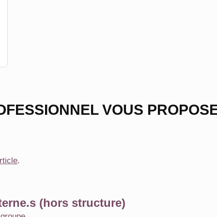
OFESSIONNEL VOUS PROPOSE
rticle
.
erne.s (hors structure)
e
groupe
.