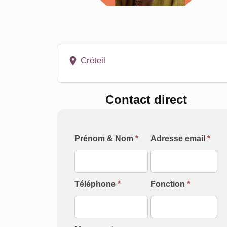
Créteil
Contact direct
Formulaire
Prénom & Nom
*
Adresse email
*
[Contact
Intervenant]
Téléphone
*
Fonction
*