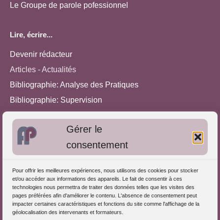
Le Groupe de parole pofessionnel
Lire, écrire...
Devenir rédacteur
Articles - Actualités
Bibliographie: Analyse des Pratiques
Bibliographie: Supervision
Bibliographie: Autres méthodes
Gérer le
Approches de l'Analyse des pratiques
consentement
Autres informations
Pour offrir les meilleures expériences, nous utilisons des cookies pour stocker
S'inscrire dans l'Annuaire
et/ou accéder aux informations des appareils. Le fait de consentir à ces
technologies nous permettra de traiter des données telles que les visites des
Publiez vos formations
pages préférées afin d'améliorer le contenu. L'absence de consentement peut
impacter certaines caractéristiques et fonctions du site comme l'affichage de la
Charte déontologique
géolocalisation des intervenants et formateurs.