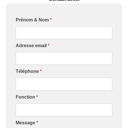
Formulaire
Prénom & Nom
*
[Contact
Intervenant]
Adresse email
*
Téléphone
*
Fonction
*
Message
*