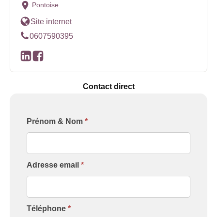
Pontoise
Site internet
0607590395
Contact direct
Formulaire
Prénom & Nom
*
[Contact
Intervenant]
Adresse email
*
Téléphone
*