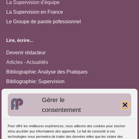
La Supervision d'équipe
La Supervision en France
Le Groupe de parole pofessionnel
Lire, écrire...
Devenir rédacteur
Articles - Actualités
Bibliographie: Analyse des Pratiques
Bibliographie: Supervision
Bibliographie: Autres méthodes
Gérer le
Approches de l'Analyse des pratiques
consentement
Autres informations
Pour offrir les meilleures expériences, nous utilisons des cookies pour stocker
S'inscrire dans l'Annuaire
et/ou accéder aux informations des appareils. Le fait de consentir à ces
technologies nous permettra de traiter des données telles que les visites des