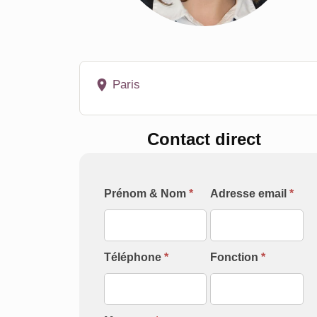
Paris
Contact direct
Formulaire
Prénom & Nom
*
Adresse email
*
[Contact
Intervenant]
Téléphone
*
Fonction
*