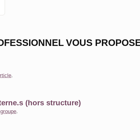
OFESSIONNEL VOUS PROPOSE
rticle
.
erne.s (hors structure)
e
groupe
.