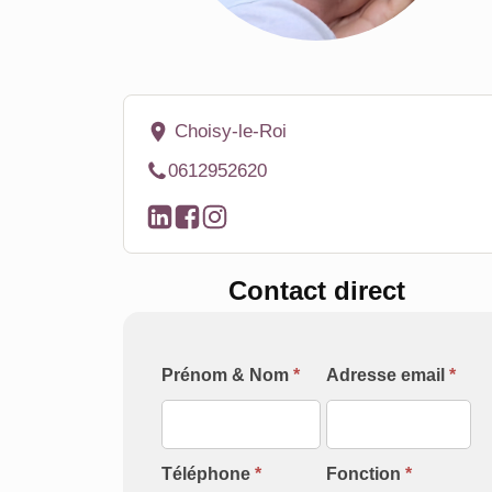
Choisy-le-Roi
0612952620
Contact direct
Formulaire
Prénom & Nom
*
Adresse email
*
[Contact
Intervenant]
Téléphone
*
Fonction
*