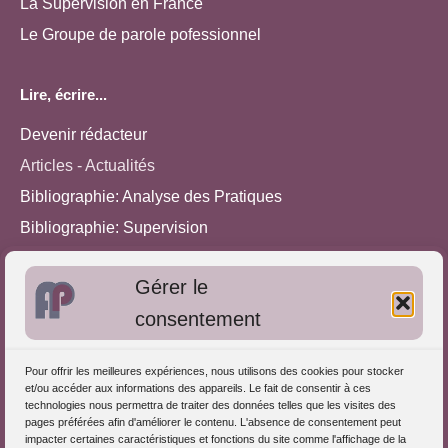
La Supervision en France
Le Groupe de parole pofessionnel
Lire, écrire...
Devenir rédacteur
Articles - Actualités
Bibliographie: Analyse des Pratiques
Bibliographie: Supervision
Bibliographie: Autres méthodes
Gérer le
Approches de l'Analyse des pratiques
consentement
Autres informations
Pour offrir les meilleures expériences, nous utilisons des cookies pour stocker
S'inscrire dans l'Annuaire
et/ou accéder aux informations des appareils. Le fait de consentir à ces
technologies nous permettra de traiter des données telles que les visites des
Publiez vos formations
pages préférées afin d'améliorer le contenu. L'absence de consentement peut
impacter certaines caractéristiques et fonctions du site comme l'affichage de la