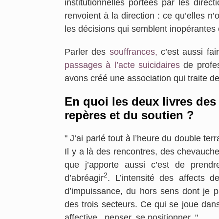
institutionnelles portées par les dire
renvoient à la direction : ce qu’elles n
les décisions qui semblent inopérantes
Parler des
souffrances,
c’est aussi fai
passages à l’acte suicidaires
de profes
avons créé une association qui traite d
En quoi les deux livres des
repères et du soutien ?
" J’ai parlé tout à l’heure du double terra
Il y a là des rencontres, des chevauche
que j’apporte aussi c’est de prendr
2
d’abréagir
. L’intensité des affects 
d’impuissance, du hors sens dont je pa
des trois secteurs. Ce qui se joue dans
affective , penser, se positionner. "