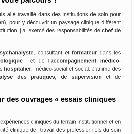
 votre parcours ?
is allé travaillé dans des institutions de soin pour
n), pour y découvrir un paysage clinique différent
stitution, j’ai exercé des responsabilités de
chef de
sychanalyste
, consultant et
formateur
dans les
Gabrielle Pineau
ologique
et de l’
accompagnement médico-
Casteljaloux
rs
hospitalier
, médico-social et social. J’anime des
nalyse des pratiques,
de
supervision
et de
our des ouvrages « essais cliniques
d’expériences cliniques du terrain institutionnel et en
éalité clinique de travail des professionnels du soin