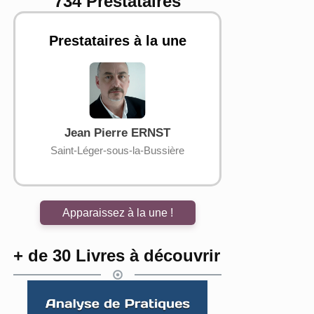
734 Prestataires
Prestataires à la une
Jean Pierre ERNST
Mailys 
Saint-Léger-sous-la-Bussière
Anglet (
Apparaissez à la une !
+ de 30 Livres à découvrir
En savoir plus...