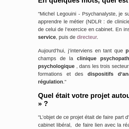
En quelques mots, quel est
"Michel Legouini - Psychanalyste, je su
apprendre le métier (NDLR : de clinicie
de celui de l’exercice en cabinet. En in
service
, puis de
directeur
.
Aujourd’hui, j’interviens en tant que
p
champs de la
clinique psychopath
psychologique
, dans les trois secteu
formations et des
dispositifs d’a
régulation
."
Quel était votre projet aut
» ?
"L’objet de ce projet était de faire part 
cabinet libéral, de faire lien avec la r