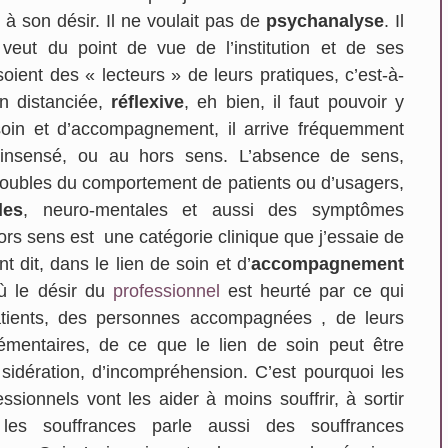
t à son désir. Il ne voulait pas de
psychanalyse
. Il
 veut du point de vue de l’institution et de ses
ient des « lecteurs » de leurs pratiques, c’est-à-
on distanciée,
réflexive
, eh bien, il faut pouvoir y
soin et d’accompagnement, il arrive fréquemment
l’insensé, ou au hors sens. L’absence de sens,
troubles du comportement de patients ou d’usagers,
les
, neuro-mentales et aussi des symptômes
 hors sens est une catégorie clinique que j’essaie de
t dit, dans le lien de soin et d’
accompagnement
où le désir du
professionnel
est heurté par ce qui
patients, des personnes accompagnées , de leurs
entaires, de ce que le lien de soin peut être
 sidération, d’incompréhension. C’est pourquoi les
sionnels vont les aider à moins souffrir, à sortir
er les souffrances parle aussi des souffrances