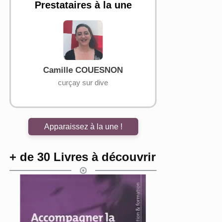
Prestataires à la une
NE
Camille COUESNON
Anne CHI
curçay sur dive
COBO
Apparaissez à la une !
+ de 30 Livres à découvrir