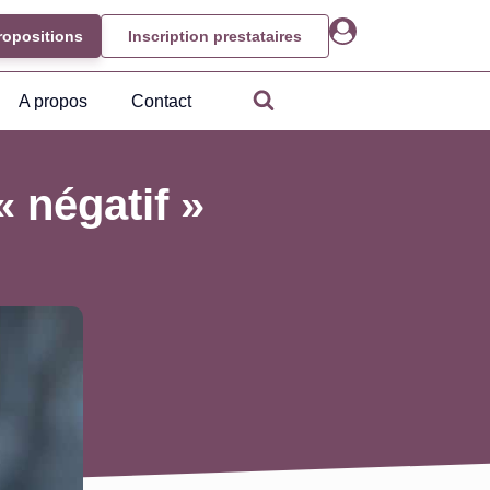
ropositions
Inscription prestataires
A propos
Contact
« négatif »