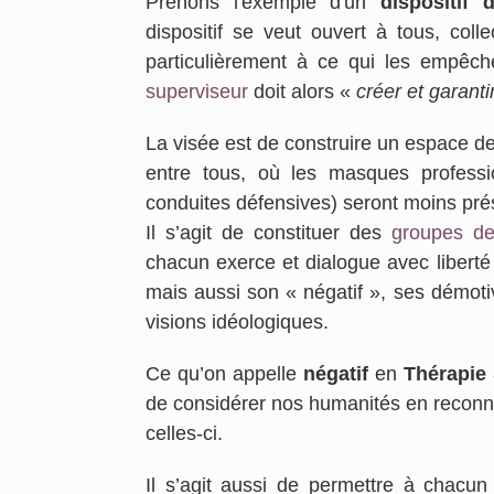
Prenons l'exemple d'un
dispositif 
dispositif se veut ouvert à tous, colle
particulièrement à ce qui les empêche
superviseur
doit alors «
créer et garantir
La visée est de construire un espace de 
entre tous, où les masques professio
conduites défensives) seront moins pré
Il s’agit de constituer des
groupes de 
chacun exerce et dialogue avec liberté
mais aussi son « négatif », ses démoti
visions idéologiques.
Ce qu’on appelle
négatif
en
Thérapie 
de considérer nos humanités en reconn
celles-ci.
Il s’agit aussi de permettre à chacun 