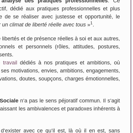
d'analyse des pratiques professionnelles
. Ce
ctif, dédié aux pratiques professionnelles et plus
 de se réaliser avec justesse et opportunité, le
1
 un climat de liberté réelle avec tous
»
.
libertés et de présence réelles à soi et aux autres,
Sarah HAUËT-LACONDEMI
nnels et personnels (rôles, attitudes, postures,
Sainte Foy Les Lyon
sents.
travail
dédiés à nos pratiques et ambitions, où
 ses motivations, envies, ambitions, engagements,
vations, doutes, soupçons, charges émotionnelles,
Sociale
n’a pas le sens péjoratif commun. Il s’agit
aissant les ambivalences et paradoxes inhérents à
d’exister avec ce qu’il est, là où il en est, sans