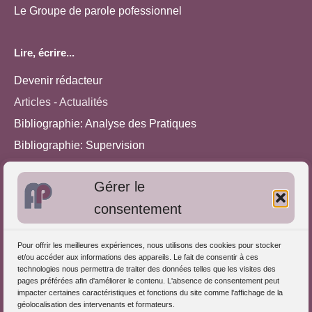
Le Groupe de parole pofessionnel
Lire, écrire...
Devenir rédacteur
Articles - Actualités
Bibliographie: Analyse des Pratiques
Bibliographie: Supervision
Bibliographie: Autres méthodes
Gérer le
Approches de l'Analyse des pratiques
consentement
Autres informations
Pour offrir les meilleures expériences, nous utilisons des cookies pour stocker
S'inscrire dans l'Annuaire
et/ou accéder aux informations des appareils. Le fait de consentir à ces
technologies nous permettra de traiter des données telles que les visites des
Publiez vos formations
pages préférées afin d'améliorer le contenu. L'absence de consentement peut
impacter certaines caractéristiques et fonctions du site comme l'affichage de la
Charte déontologique
géolocalisation des intervenants et formateurs.