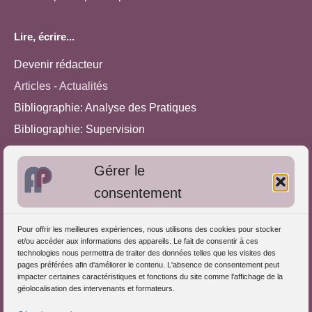
Lire, écrire...
Devenir rédacteur
Articles - Actualités
Bibliographie: Analyse des Pratiques
Bibliographie: Supervision
Bibliographie: Autres méthodes
Gérer le
Approches de l'Analyse des pratiques
consentement
Autres informations
Pour offrir les meilleures expériences, nous utilisons des cookies pour stocker
S'inscrire dans l'Annuaire
et/ou accéder aux informations des appareils. Le fait de consentir à ces
technologies nous permettra de traiter des données telles que les visites des
Publiez vos formations
pages préférées afin d'améliorer le contenu. L'absence de consentement peut
impacter certaines caractéristiques et fonctions du site comme l'affichage de la
Charte déontologique
géolocalisation des intervenants et formateurs.
Références d'intervention