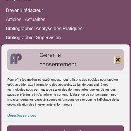
Devenir rédacteur
Articles - Actualités
Bibliographie: Analyse des Pratiques
Bibliographie: Supervision
Bibliographie: Autres méthodes
Gérer le
Approches de l'Analyse des pratiques
consentement
Autres informations
Pour offrir les meilleures expériences, nous utilisons des cookies pour stocker
S'inscrire dans l'Annuaire
et/ou accéder aux informations des appareils. Le fait de consentir à ces
technologies nous permettra de traiter des données telles que les visites des
Publiez vos formations
pages préférées afin d'améliorer le contenu. L'absence de consentement peut
impacter certaines caractéristiques et fonctions du site comme l'affichage de la
Charte déontologique
géolocalisation des intervenants et formateurs.
Références d'intervention
Gérer les services
Partenaires du Portail