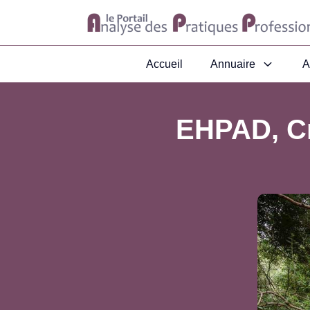
Accueil
Annuaire
A
EHPAD, Cr