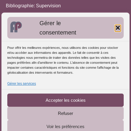
Bibliographie: Supervision
Bibliographie: Autres méthodes
Gérer le
Approches de l'Analyse des pratiques
consentement
Autres informations
Pour offrir les meilleures expériences, nous utilisons des cookies pour stocker
S'inscrire dans l'Annuaire
et/ou accéder aux informations des appareils. Le fait de consentir à ces
technologies nous permettra de traiter des données telles que les visites des
Publiez vos formations
pages préférées afin d'améliorer le contenu. L'absence de consentement peut
impacter certaines caractéristiques et fonctions du site comme l'affichage de la
Charte déontologique
géolocalisation des intervenants et formateurs.
Références d'intervention
Gérer les services
Téléchargez le Guide
Partenaires du Portail
Accepter les cookies
Refuser
Le Portail de l'Analyse des Pratiques © 2025 - Tous droits
Voir les préférences
réservés