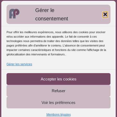
Bibliographie: Autres méthodes
Gérer le
Approches de l'Analyse des pratiques
consentement
Autres informations
Pour offrir les meilleures expériences, nous utilisons des cookies pour stocker
S'inscrire dans l'Annuaire
et/ou accéder aux informations des appareils. Le fait de consentir à ces
technologies nous permettra de traiter des données telles que les visites des
Publiez vos formations
pages préférées afin d'améliorer le contenu. L'absence de consentement peut
impacter certaines caractéristiques et fonctions du site comme l'affichage de la
Charte déontologique
géolocalisation des intervenants et formateurs.
Références d'intervention
Gérer les services
Téléchargez le Guide
Partenaires du Portail
Accepter les cookies
Refuser
Le Portail de l'Analyse des Pratiques © 2025 - Tous droits
Voir les préférences
réservés
Mentions légales