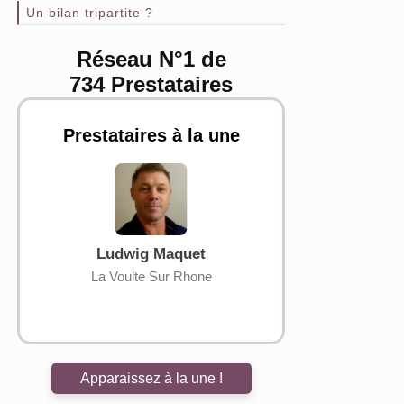
Un bilan tripartite ?
Réseau N°1 de
734 Prestataires
Prestataires à la une
NE
Ludwig Maquet
Jean Pier
La Voulte Sur Rhone
Saint-Léger-sou
Apparaissez à la une !