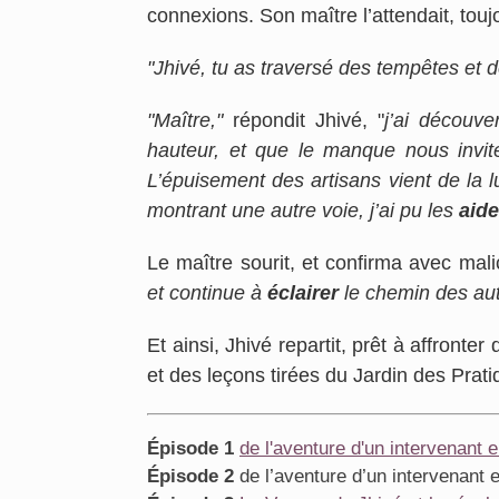
connexions. Son maître l’attendait, tou
"Jhivé, tu as traversé des tempêtes et 
"Maître,"
répondit Jhivé, "
j’ai découve
hauteur, et que le manque nous invit
L’épuisement des artisans vient de la l
montrant une autre voie, j’ai pu les
aide
Le maître sourit, et confirma avec mal
et continue à
éclairer
le chemin des aut
Et ainsi, Jhivé repartit, prêt à affronte
et des leçons tirées du Jardin des Prati
Épisode 1
de l'aventure d'un
interv
enant
e
Épisode 2
de l’aventure d’un intervenant 