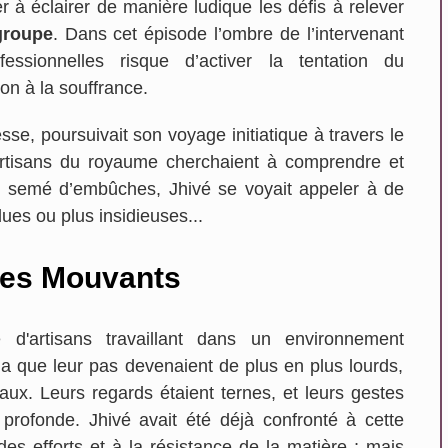
à éclairer de manière ludique les défis à relever
groupe
. Dans cet épisode l’ombre de l’intervenant
ssionnelles risque d’activer la tentation du
n à la souffrance.
se, poursuivait son voyage initiatique à travers le
 artisans du royaume cherchaient à comprendre et
in semé d’embûches, Jhivé se voyait appeler à de
dues ou plus insidieuses...
les Mouvants
 d'artisans travaillant dans un environnement
Ludwig Maquet
a que leur pas devenaient de plus en plus lourds,
La Voulte Sur Rhone
eaux. Leurs regards étaient ternes, et leurs gestes
profonde. Jhivé avait été déjà confronté à cette
 des efforts et à la résistance de la matière ; mais