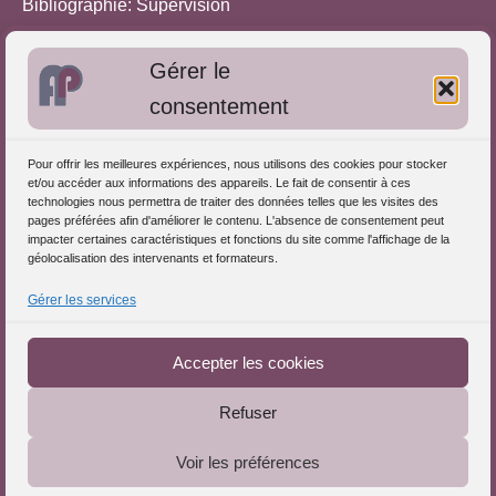
Bibliographie: Supervision
Bibliographie: Autres méthodes
Gérer le
Approches de l'Analyse des pratiques
consentement
Autres informations
Pour offrir les meilleures expériences, nous utilisons des cookies pour stocker
S'inscrire dans l'Annuaire
et/ou accéder aux informations des appareils. Le fait de consentir à ces
technologies nous permettra de traiter des données telles que les visites des
Publiez vos formations
pages préférées afin d'améliorer le contenu. L'absence de consentement peut
impacter certaines caractéristiques et fonctions du site comme l'affichage de la
Charte déontologique
géolocalisation des intervenants et formateurs.
Références d'intervention
Gérer les services
Téléchargez le Guide
Partenaires du Portail
Accepter les cookies
Refuser
Le Portail de l'Analyse des Pratiques © 2025 - Tous droits
Voir les préférences
réservés