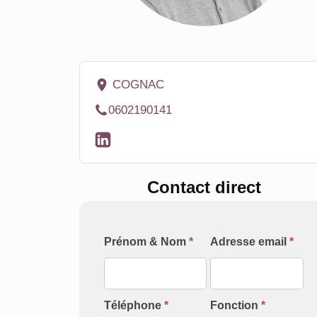
COGNAC
0602190141
Contact direct
Formulaire
Prénom & Nom
*
Adresse email
*
[Contact
Intervenant]
Téléphone
*
Fonction
*