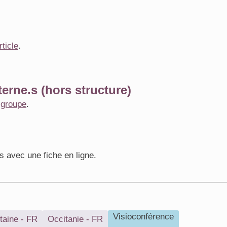
rticle
.
erne.s (hors structure)
e
groupe
.
s avec une fiche en ligne.
Visioconférence
taine - FR
Occitanie - FR