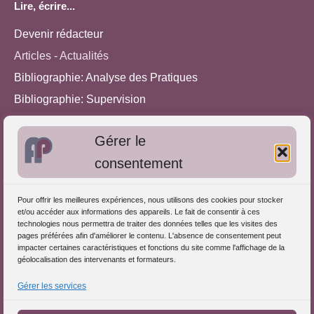
Lire, écrire...
Devenir rédacteur
Articles - Actualités
Bibliographie: Analyse des Pratiques
Bibliographie: Supervision
Bibliographie: Autres méthodes
Gérer le
Approches de l'Analyse des pratiques
consentement
Autres informations
Pour offrir les meilleures expériences, nous utilisons des cookies pour stocker
S'inscrire dans l'Annuaire
et/ou accéder aux informations des appareils. Le fait de consentir à ces
technologies nous permettra de traiter des données telles que les visites des
Publiez vos formations
pages préférées afin d'améliorer le contenu. L'absence de consentement peut
impacter certaines caractéristiques et fonctions du site comme l'affichage de la
Charte déontologique
géolocalisation des intervenants et formateurs.
Références d'intervention
Gérer les services
Partenaires du Portail