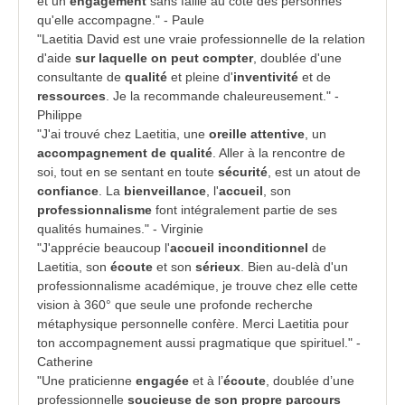
et un
engagement
sans faille au côté des personnes
qu'elle accompagne." - Paule
"Laetitia David est une vraie professionnelle de la relation
d'aide
sur laquelle on peut compter
, doublée d'une
consultante de
qualité
et pleine d'
inventivité
et de
ressources
. Je la recommande chaleureusement." -
Philippe
"J'ai trouvé chez Laetitia, une
oreille attentive
, un
accompagnement de qualité
. Aller à la rencontre de
soi, tout en se sentant en toute
sécurité
, est un atout de
confiance
. La
bienveillance
, l'
accueil
, son
professionnalisme
font intégralement partie de ses
qualités humaines." - Virginie
"J'apprécie beaucoup l'
accueil inconditionnel
de
Laetitia, son
écoute
et son
sérieux
. Bien au-delà d'un
professionnalisme académique, je trouve chez elle cette
vision à 360° que seule une profonde recherche
métaphysique personnelle confère. Merci Laetitia pour
ton accompagnement aussi pragmatique que spirituel." -
Catherine
"Une praticienne
engagée
et à l’
écoute
, doublée d’une
professionnelle
soucieuse de son propre parcours