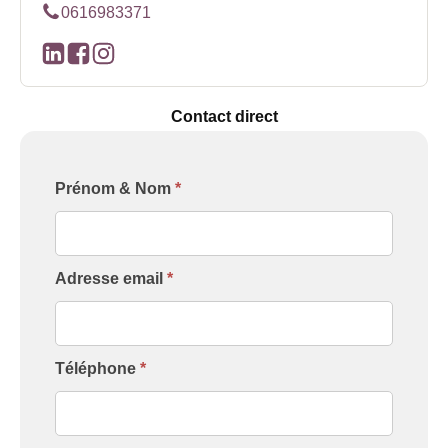
0616983371
Contact direct
Formulaire
Prénom & Nom
*
[Contact
Intervenant]
Adresse email
*
Téléphone
*