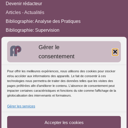
Devenir rédacteur
Articles - Actualités
Bibliographie: Analyse des Pratiques
Bibliographie: Supervision
Bibliographie: Autres méthodes
Gérer le
Approches de l'Analyse des pratiques
consentement
Autres informations
Pour offrir les meilleures expériences, nous utilisons des cookies pour stocker
S'inscrire dans l'Annuaire
et/ou accéder aux informations des appareils. Le fait de consentir à ces
technologies nous permettra de traiter des données telles que les visites des
Publiez vos formations
pages préférées afin d'améliorer le contenu. L'absence de consentement peut
impacter certaines caractéristiques et fonctions du site comme l'affichage de la
Charte déontologique
géolocalisation des intervenants et formateurs.
Références d'intervention
Gérer les services
Partenaires du Portail
Accepter les cookies