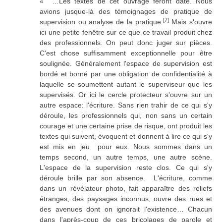
« …Les textes de cet ouvrage feront date. Nous
avions jusque-là des témoignages de pratique de
[7]
supervision ou analyse de la pratique.
Mais s'ouvre
ici une petite fenêtre sur ce que ce travail produit chez
des professionnels. On peut donc juger sur pièces.
C'est chose suffisamment exceptionnelle pour être
soulignée. Généralement l'espace de supervision est
bordé et borné par une obligation de confidentialité à
laquelle se soumettent autant le superviseur que les
supervisés. Or ici le cercle protecteur s'ouvre sur un
autre espace: l'écriture. Sans rien trahir de ce qui s'y
déroule, les professionnels qui, non sans un certain
courage et une certaine prise de risque, ont produit les
textes qui suivent, évoquent et donnent à lire ce qui s'y
est mis en jeu pour eux. Nous sommes dans un
temps second, un autre temps, une autre scène.
L'espace de la supervision reste clos. Ce qui s'y
déroule brille par son absence. L'écriture, comme
dans un révélateur photo, fait apparaître des reliefs
étranges, des paysages inconnus; ouvre des rues et
des avenues dont on ignorait l'existence… Chacun
dans l'après-coup de ces bricolages de parole et