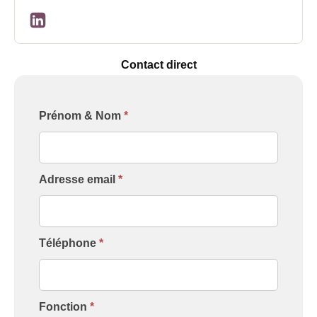
Contact direct
Formulaire
Prénom & Nom
*
[Contact
Intervenant]
Adresse email
*
Téléphone
*
Fonction
*