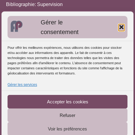
Bibliographie: Supervision
Bibliographie: Autres méthodes
Gérer le
Approches de l'Analyse des pratiques
consentement
Autres informations
Pour offrir les meilleures expériences, nous utilisons des cookies pour stocker
S'inscrire dans l'Annuaire
et/ou accéder aux informations des appareils. Le fait de consentir à ces
technologies nous permettra de traiter des données telles que les visites des
Publiez vos formations
pages préférées afin d'améliorer le contenu. L'absence de consentement peut
impacter certaines caractéristiques et fonctions du site comme l'affichage de la
Charte déontologique
géolocalisation des intervenants et formateurs.
Références d'intervention
Gérer les services
Partenaires du Portail
Accepter les cookies
Refuser
Le Portail de l'Analyse des Pratiques © 2025 - Tous droits
Voir les préférences
réservés