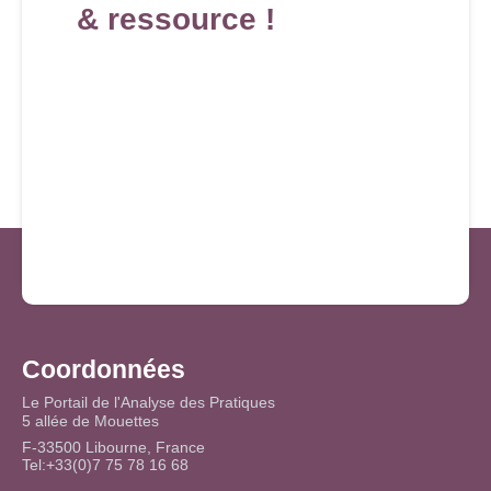
& ressource !
Coordonnées
Le Portail de l'Analyse des Pratiques
5 allée de Mouettes
F-33500 Libourne, France
Tel:+33(0)7 75 78 16 68