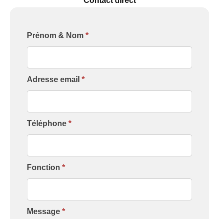
Contact direct
Formulaire
Prénom & Nom
*
[Contact
Intervenant]
Adresse email
*
Téléphone
*
Fonction
*
Message
*