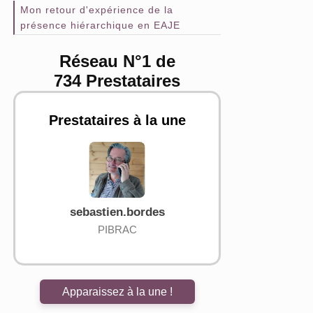
Mon retour d'expérience de la
présence hiérarchique en EAJE
Réseau N°1 de
734 Prestataires
Prestataires à la une
sebastien.bordes
Marine N
PIBRAC
Nant
Apparaissez à la une !