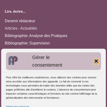
Lire, écrire...
Devenir rédacteur
Articles - Actualités
Bibliographie: Analyse des Pratiques
Bibliographie: Supervision
Bibliographie: Autres méthodes
Gérer le
Approches de l'Analyse des pratiques
consentement
Autres informations
Pour offrir les meilleures expériences, nous utilisons des cookies pour stocker
S'inscrire dans l'Annuaire
et/ou accéder aux informations des appareils. Le fait de consentir à ces
technologies nous permettra de traiter des données telles que les visites des
Publiez vos formations
pages préférées afin d'améliorer le contenu. L'absence de consentement peut
impacter certaines caractéristiques et fonctions du site comme l'affichage de la
Charte déontologique
géolocalisation des intervenants et formateurs.
Références d'intervention
Gérer les services