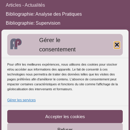
Articles - Actualités
Bibliographie: Analyse des Pratiques
Bibliographie: Supervision
Bibliographie: Autres méthodes
Gérer le
Approches de l'Analyse des pratiques
consentement
Autres informations
Pour offrir les meilleures expériences, nous utilisons des cookies pour stocker
S'inscrire dans l'Annuaire
et/ou accéder aux informations des appareils. Le fait de consentir à ces
technologies nous permettra de traiter des données telles que les visites des
Publiez vos formations
pages préférées afin d'améliorer le contenu. L'absence de consentement peut
impacter certaines caractéristiques et fonctions du site comme l'affichage de la
Charte déontologique
géolocalisation des intervenants et formateurs.
Références d'intervention
Gérer les services
Téléchargez le Guide
Partenaires du Portail
Accepter les cookies
Refuser