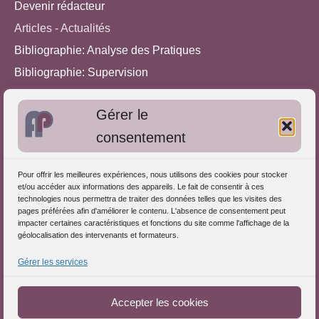
Devenir rédacteur
Articles - Actualités
Bibliographie: Analyse des Pratiques
Bibliographie: Supervision
Bibliographie: Autres méthodes
Gérer le
Approches de l'Analyse des pratiques
consentement
Autres informations
Pour offrir les meilleures expériences, nous utilisons des cookies pour stocker
S'inscrire dans l'Annuaire
et/ou accéder aux informations des appareils. Le fait de consentir à ces
technologies nous permettra de traiter des données telles que les visites des
Publiez vos formations
pages préférées afin d'améliorer le contenu. L'absence de consentement peut
impacter certaines caractéristiques et fonctions du site comme l'affichage de la
Charte déontologique
géolocalisation des intervenants et formateurs.
Références d'intervention
Gérer les services
Téléchargez le Guide
Partenaires du Portail
Accepter les cookies