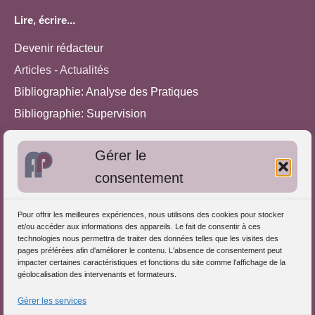
Lire, écrire...
Devenir rédacteur
Articles - Actualités
Bibliographie: Analyse des Pratiques
Bibliographie: Supervision
Bibliographie: Autres méthodes
Gérer le
Approches de l'Analyse des pratiques
consentement
Autres informations
Pour offrir les meilleures expériences, nous utilisons des cookies pour stocker
S'inscrire dans l'Annuaire
et/ou accéder aux informations des appareils. Le fait de consentir à ces
technologies nous permettra de traiter des données telles que les visites des
Publiez vos formations
pages préférées afin d'améliorer le contenu. L'absence de consentement peut
impacter certaines caractéristiques et fonctions du site comme l'affichage de la
Charte déontologique
géolocalisation des intervenants et formateurs.
Références d'intervention
Gérer les services
Partenaires du Portail