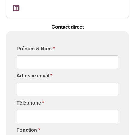
Contact direct
Formulaire
Prénom & Nom
*
[Contact
Intervenant]
Adresse email
*
Téléphone
*
Fonction
*