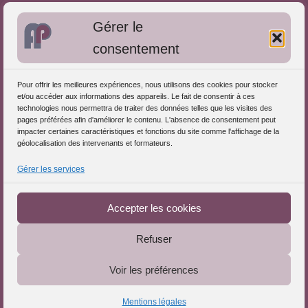
Bibliographie: Autres méthodes
Gérer le
Approches de l'Analyse des pratiques
consentement
Autres informations
Pour offrir les meilleures expériences, nous utilisons des cookies pour stocker
S'inscrire dans l'Annuaire
et/ou accéder aux informations des appareils. Le fait de consentir à ces
technologies nous permettra de traiter des données telles que les visites des
Publiez vos formations
pages préférées afin d'améliorer le contenu. L'absence de consentement peut
impacter certaines caractéristiques et fonctions du site comme l'affichage de la
Charte déontologique
géolocalisation des intervenants et formateurs.
Références d'intervention
Gérer les services
Téléchargez le Guide
Partenaires du Portail
Accepter les cookies
Refuser
Le Portail de l'Analyse des Pratiques © 2025 - Tous droits
Voir les préférences
réservés
Mentions légales