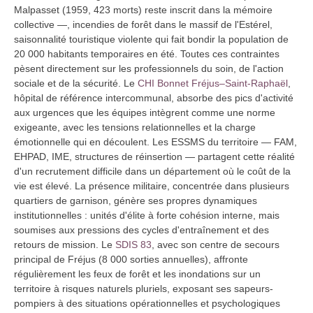
Malpasset (1959, 423 morts) reste inscrit dans la mémoire
collective —, incendies de forêt dans le massif de l'Estérel,
saisonnalité touristique violente qui fait bondir la population de
20 000 habitants temporaires en été. Toutes ces contraintes
pèsent directement sur les professionnels du soin, de l'action
sociale et de la sécurité. Le
CHI Bonnet Fréjus–Saint-Raphaël
,
hôpital de référence intercommunal, absorbe des pics d'activité
aux urgences que les équipes intègrent comme une norme
exigeante, avec les tensions relationnelles et la charge
émotionnelle qui en découlent. Les ESSMS du territoire — FAM,
EHPAD, IME, structures de réinsertion — partagent cette réalité
d'un recrutement difficile dans un département où le coût de la
vie est élevé. La présence militaire, concentrée dans plusieurs
quartiers de garnison, génère ses propres dynamiques
institutionnelles : unités d'élite à forte cohésion interne, mais
soumises aux pressions des cycles d'entraînement et des
retours de mission. Le
SDIS 83
, avec son centre de secours
principal de Fréjus (8 000 sorties annuelles), affronte
régulièrement les feux de forêt et les inondations sur un
territoire à risques naturels pluriels, exposant ses sapeurs-
pompiers à des situations opérationnelles et psychologiques