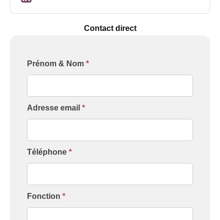
Contact direct
Formulaire
Prénom & Nom
*
[Contact
Intervenant]
Adresse email
*
Téléphone
*
Fonction
*