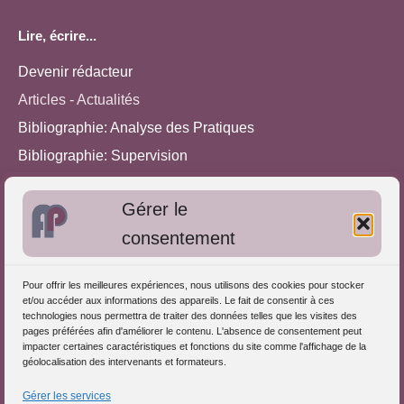
Lire, écrire...
Devenir rédacteur
Articles - Actualités
Bibliographie: Analyse des Pratiques
Bibliographie: Supervision
Bibliographie: Autres méthodes
Gérer le
Approches de l'Analyse des pratiques
consentement
Autres informations
Pour offrir les meilleures expériences, nous utilisons des cookies pour stocker
S'inscrire dans l'Annuaire
et/ou accéder aux informations des appareils. Le fait de consentir à ces
technologies nous permettra de traiter des données telles que les visites des
Publiez vos formations
pages préférées afin d'améliorer le contenu. L'absence de consentement peut
impacter certaines caractéristiques et fonctions du site comme l'affichage de la
Charte déontologique
géolocalisation des intervenants et formateurs.
Références d'intervention
Gérer les services