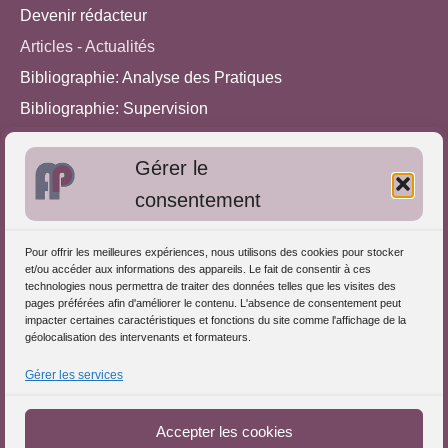
Devenir rédacteur
Articles - Actualités
Bibliographie: Analyse des Pratiques
Bibliographie: Supervision
Bibliographie: Autres méthodes
Gérer le
Approches de l'Analyse des pratiques
consentement
Autres informations
Pour offrir les meilleures expériences, nous utilisons des cookies pour stocker
S'inscrire dans l'Annuaire
et/ou accéder aux informations des appareils. Le fait de consentir à ces
technologies nous permettra de traiter des données telles que les visites des
Publiez vos formations
pages préférées afin d'améliorer le contenu. L'absence de consentement peut
impacter certaines caractéristiques et fonctions du site comme l'affichage de la
Charte déontologique
géolocalisation des intervenants et formateurs.
Références d'intervention
Gérer les services
Partenaires du Portail
Accepter les cookies