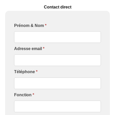
Contact direct
Formulaire
Prénom & Nom
*
[Contact
Intervenant]
Adresse email
*
Téléphone
*
Fonction
*