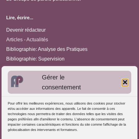
Lire, écrire...
Devenir rédacteur
Articles - Actualités
Bibliographie: Analyse des Pratiques
Bibliographie: Supervision
Bibliographie: Autres méthodes
Gérer le
Approches de l'Analyse des pratiques
consentement
Autres informations
Pour offrir les meilleures expériences, nous utilisons des cookies pour stocker
S'inscrire dans l'Annuaire
et/ou accéder aux informations des appareils. Le fait de consentir à ces
technologies nous permettra de traiter des données telles que les visites des
Publiez vos formations
pages préférées afin d'améliorer le contenu. L'absence de consentement peut
impacter certaines caractéristiques et fonctions du site comme l'affichage de la
Charte déontologique
géolocalisation des intervenants et formateurs.
Références d'intervention