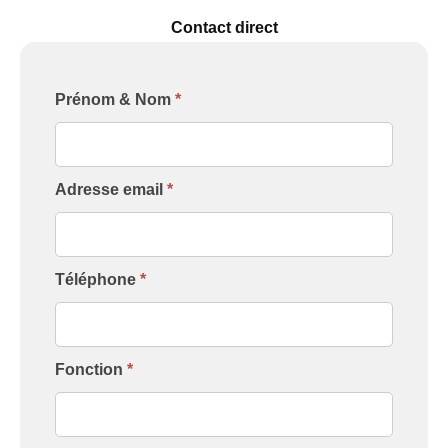
Contact direct
Formulaire
Prénom & Nom
*
[Contact
Intervenant]
Adresse email
*
Téléphone
*
Fonction
*