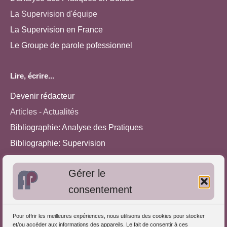
La Supervision d'équipe
La Supervision en France
Le Groupe de parole pofessionnel
Lire, écrire...
Devenir rédacteur
Articles - Actualités
Bibliographie: Analyse des Pratiques
Bibliographie: Supervision
Bibliographie: Autres méthodes
Gérer le
Approches de l'Analyse des pratiques
consentement
Autres informations
Pour offrir les meilleures expériences, nous utilisons des cookies pour stocker
S'inscrire dans l'Annuaire
et/ou accéder aux informations des appareils. Le fait de consentir à ces