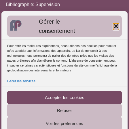
Bibliographie: Supervision
Bibliographie: Autres méthodes
Gérer le
Approches de l'Analyse des pratiques
consentement
Autres informations
Pour offrir les meilleures expériences, nous utilisons des cookies pour stocker
S'inscrire dans l'Annuaire
et/ou accéder aux informations des appareils. Le fait de consentir à ces
technologies nous permettra de traiter des données telles que les visites des
Publiez vos formations
pages préférées afin d'améliorer le contenu. L'absence de consentement peut
impacter certaines caractéristiques et fonctions du site comme l'affichage de la
Charte déontologique
géolocalisation des intervenants et formateurs.
Références d'intervention
Gérer les services
Téléchargez le Guide
Partenaires du Portail
Accepter les cookies
Refuser
Le Portail de l'Analyse des Pratiques © 2025 - Tous droits
Voir les préférences
réservés