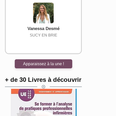
Vanessa Desmé
Sarah HAUËT-
SUCY EN BRIE
Sainte Foy
Apparaissez à la une !
+ de 30 Livres à découvrir